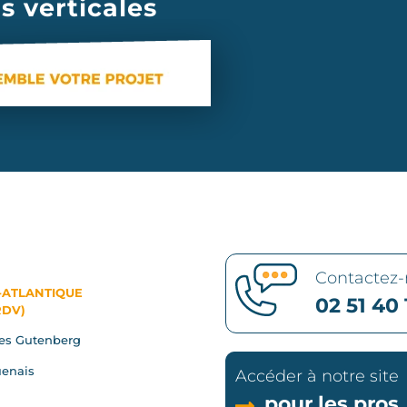
s verticales
Contactez
-ATLANTIQUE
02 51 40 
RDV)
es Gutenberg
enais
Accéder à notre site
pour les pros