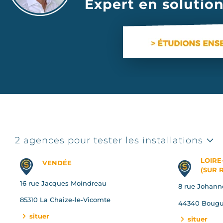
Expert en solution
2 agences pour tester les installations
LOIRE
VENDÉE
(SUR 
16 rue Jacques Moindreau
8 rue Johann
85310 La Chaize-le-Vicomte
44340 Bougu
situer
situer