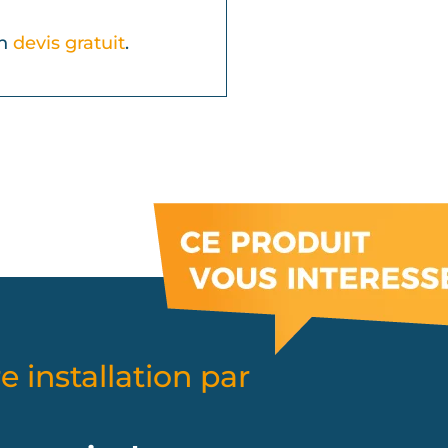
un
devis gratuit
.
e installation par