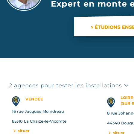
Expert en monte e
2 agences pour tester les installations
LOIRE
VENDÉE
(SUR 
16 rue Jacques Moindreau
8 rue Johann
85310 La Chaize-le-Vicomte
44340 Bougu
situer
situer