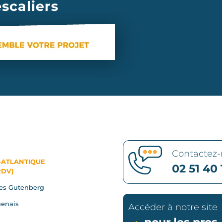
scaliers
Contactez
-ATLANTIQUE
02 51 40 
RDV)
es Gutenberg
enais
Accéder à notre site