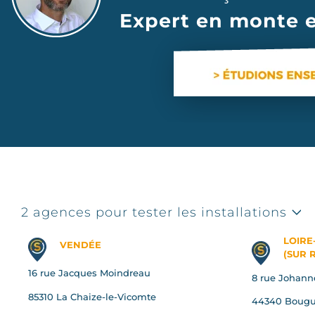
Expert en monte e
2 agences pour tester les installations
LOIRE
VENDÉE
(SUR 
16 rue Jacques Moindreau
8 rue Johann
85310 La Chaize-le-Vicomte
44340 Bougu