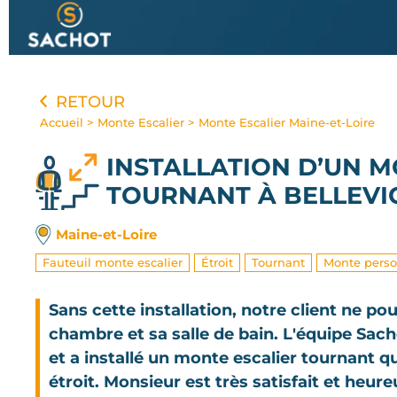
Panneau de gestion des cookies
RETOUR
Accueil
>
Monte Escalier
>
Monte Escalier Maine-et-Loire
INSTALLATION D’UN M
TOURNANT
À BELLEVI
Maine-et-Loire
Fauteuil monte escalier
Étroit
Tournant
Monte pers
Sans cette installation, notre client ne po
chambre et sa salle de bain. L'équipe Sach
et a installé un monte escalier tournant qu
étroit. Monsieur est très satisfait et heur