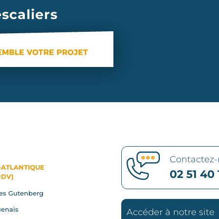
scaliers
Contactez
-ATLANTIQUE
02 51 40 
RDV)
es Gutenberg
enais
Accéder à notre site