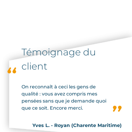
Témoignage du
client
On reconnaît à ceci les gens de
No
qualité : vous avez compris mes
tr
pensées sans que je demande quoi
vi
que ce soit. Encore merci.
se
ha
es
Yves L. - Royan (Charente Maritime)