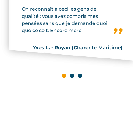
On reconnaît à ceci les gens de
No
qualité : vous avez compris mes
tr
pensées sans que je demande quoi
vi
que ce soit. Encore merci.
se
ha
es
Yves L. - Royan (Charente Maritime)