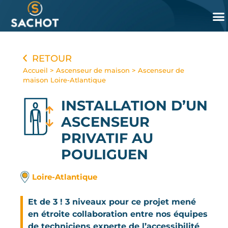
Panneau de gestion des cookies
RETOUR
Accueil
>
Ascenseur de maison
>
Ascenseur de
maison Loire-Atlantique
INSTALLATION D’UN
ASCENSEUR
PRIVATIF
AU
POULIGUEN
Loire-Atlantique
Et de 3 ! 3 niveaux pour ce projet mené
en étroite collaboration entre nos équipes
de techniciens experte de l’accessibilité