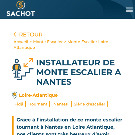
Panneau de gestion des cookies
RETOUR
Accueil
>
Monte Escalier
>
Monte Escalier Loire-
Atlantique
INSTALLATEUR DE
MONTE ESCALIER
A
NANTES
Loire-Atlantique
Fidji
Tournant
Nantes
Siège d'escalier
Grâce à l'installation de ce monte escalier
tournant à Nantes en Loire Atlantique,
nos clients sont très heureux d’avoir